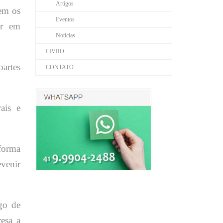
Artigos
uem os
Eventos
ar em
Noticias
LIVRO
partes
CONTATO
ais e
forma
evenir
go de
esa a