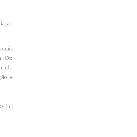
diação
ionais
a Dr.
cendo
ção e
OS