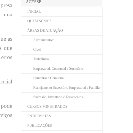
ACESSE
mpresa
INICIAL
ra uma
QUEM SOMOS
ÁREAS DE ATUAÇÃO
que as
Administrativo
s que
Cível
erros
Trabalhista
Empresarial, Comercial e Societário
Funerário e Cemiterial
encial
Planejamento Sucessório Empresarial e Familiar
Sucessão, Inventário e Testamentos
a pode
CURSOS MINISTRADOS
viços
ENTREVISTAS
PUBLICAÇÕES