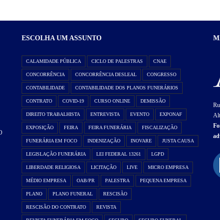
ESCOLHA UM ASSUNTO
M
CALAMIDADE PÚBLICA
CICLO DE PALESTRAS
CNAE
CONCORRÊNCIA
CONCORRÊNCIA DESLEAL
CONGRESSO
CONTABILIDADE
CONTABILIDADE DOS PLANOS FUNERÁRIOS
CONTRATO
COVID-19
CURSO ONLINE
DEMISSÃO
Ru
DIREITO TRABALHISTA
ENTREVISTA
EVENTO
EXPONAF
Al
Fo
EXPOSIÇÃO
FEIRA
FEIRA FUNERÁRIA
FISCALIZAÇÃO
O
ad
FUNERÁRIA EM FOCO
INDENIZAÇÃO
INOVARE
JUSTA CAUSA
LEGISLAÇÃO FUNERÁRIA
LEI FEDERAL 13261
LGPD
LIBERDADE RELIGIOSA
LICITAÇÃO
LIVE
MICRO EMPRESA
MÉDIO EMPRESA
OAB/PR
PALESTRA
PEQUENA EMPRESA
PLANO
PLANO FUNERAL
RESCISÃO
RESCISÃO DO CONTRATO
REVISTA