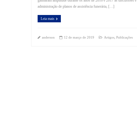
ganharam amplitude durante os anos de 2016 e 2017 as discussões e de
administração de planos de assistência funerária, […]
Leia mais
anderson
12 de março de 2019
Artigos
,
Publicações