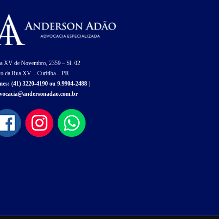
a XV de Novembro, 2359 – Sl. 02
to da Rua XV – Curitiba – PR
nes:
(41) 3220-4190
ou
9.9904-2488
|
vocacia@andersonadao.com.br