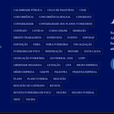
CALAMIDADE PÚBLICA
CICLO DE PALESTRAS
CNAE
CONCORRÊNCIA
CONCORRÊNCIA DESLEAL
CONGRESSO
CONTABILIDADE
CONTABILIDADE DOS PLANOS FUNERÁRIOS
CONTRATO
COVID-19
CURSO ONLINE
DEMISSÃO
Ru
DIREITO TRABALHISTA
ENTREVISTA
EVENTO
EXPONAF
Al
Fo
EXPOSIÇÃO
FEIRA
FEIRA FUNERÁRIA
FISCALIZAÇÃO
O
ad
FUNERÁRIA EM FOCO
INDENIZAÇÃO
INOVARE
JUSTA CAUSA
LEGISLAÇÃO FUNERÁRIA
LEI FEDERAL 13261
LGPD
LIBERDADE RELIGIOSA
LICITAÇÃO
LIVE
MICRO EMPRESA
MÉDIO EMPRESA
OAB/PR
PALESTRA
PEQUENA EMPRESA
PLANO
PLANO FUNERAL
RESCISÃO
RESCISÃO DO CONTRATO
REVISTA
REVISTA FUNERÁRIA EM FOCO
SEGURO
SEGURO FUNERAL
SIESF
VACINA