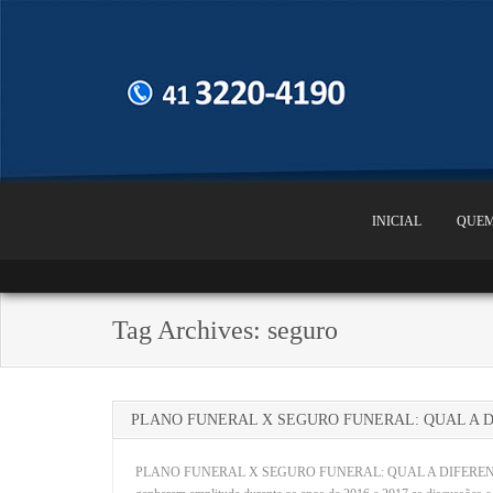
INICIAL
QUEM
Tag Archives:
seguro
PLANO FUNERAL X SEGURO FUNERAL: QUAL A 
PLANO FUNERAL X SEGURO FUNERAL: QUAL A DIFERENÇA? Com a 