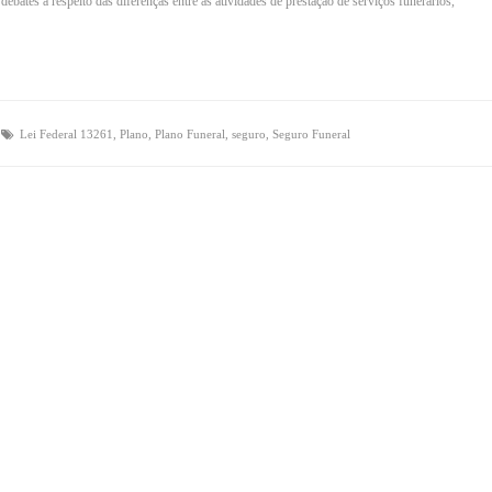
bates a respeito das diferenças entre as atividades de prestação de serviços funerários,
+
Lei Federal 13261
,
Plano
,
Plano Funeral
,
seguro
,
Seguro Funeral